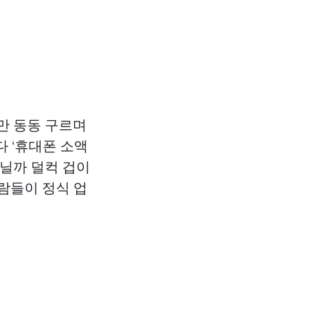
만 동동 구르며
다 ‘휴대폰 소액
아닐까 덜컥 겁이
람들이 정식 업