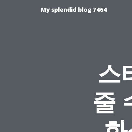
My splendid blog 7464
스
줄 
화