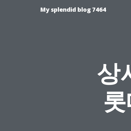
My splendid blog 7464
상
롯