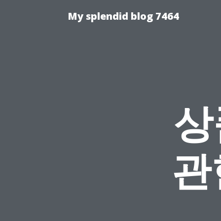
My splendid blog 7464
상
관