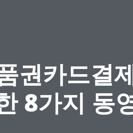
품권카드결
한 8가지 동