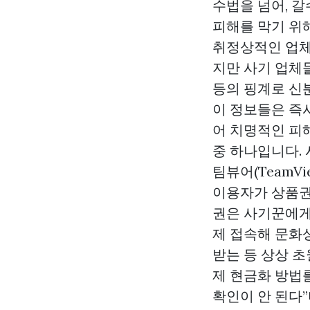
수법을 넘어, 
피해를 막기 위해
취정상적인 업체
지만 사기 업체들
등의 핑계로 신
이 정보들은 즉시
어 치명적인 피해
중 하나입니다.
팀뷰어(TeamVi
이용자가
상품
권은 사기꾼에게
제
접속해
문화
받는 등 상상 초
제 현금화 방법
확인이 안 된다