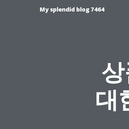
My splendid blog 7464
상
대