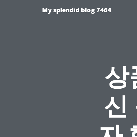
My splendid blog 7464
상
신
자