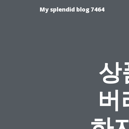
My splendid blog 7464
상
버
하지