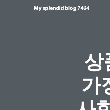
My splendid blog 7464
상
가
사항