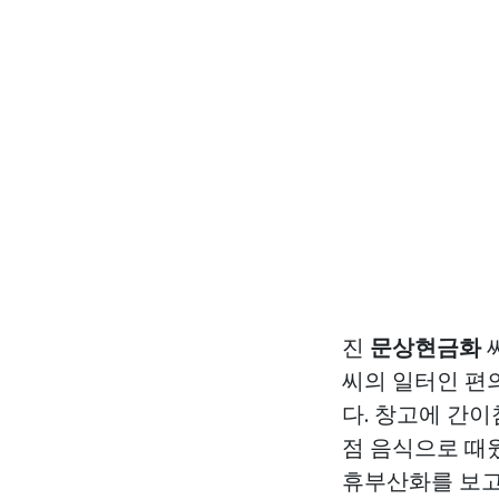
진
문상현금화
씨
씨의 일터인 편
다. 창고에 간
점 음식으로 때
휴부산화를 보고 