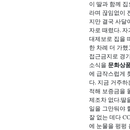
이 딸과 함께 
라며 끊임없이 진
지만 결국 사달이
자로 때렸다. 
대제보로 집을 
한 차례 더 가했
접근금지로 경기
소식을
문화상품
에 급작스럽게 
다. 지금 거주
적해 보증금을 
제조차 없다.딸
일을 그만둬야 
잘 없는 데다 C
에 눈물을 펑펑