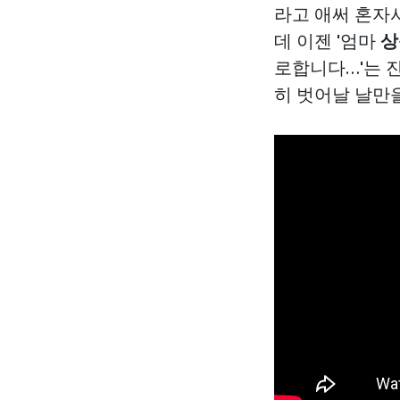
라고 애써 혼자서
데 이젠 '엄마
상
로합니다…'는 진
히 벗어날 날만