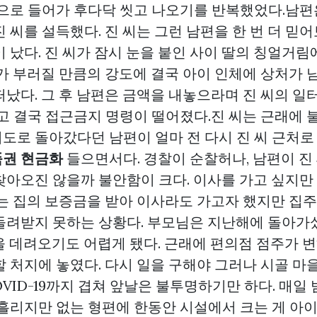
집으로 들어가 후다닥 씻고 나오기를 반복했었다.남편
 씨를 설득했다. 진 씨는 그런 남편을 한 번 더 믿어
 났다. 진 씨가 잠시 눈을 붙인 사이 딸의 칭얼거
자가 부러질 만큼의 강도에 결국 아이 인체에 상처가 
떠났다. 그 후 남편은 금액을 내놓으라며 진 씨의 일
고 결국 접근금지 명령이 떨어졌다.진 씨는 근래에 불
도로 돌아갔다던 남편이 얼마 전 다시 진 씨 근처
권 현금화
들으면서다. 경찰이 순찰허나, 남편이 진
찾아오진 않을까 불안함이 크다. 이사를 가고 싶지만
하는 집의 보증금을 받아 이사라도 가고자 했지만 집
돌려받지 못하는 상황다. 부모님은 지난해에 돌아가
을 데려오기도 어렵게 됐다. 근래에 편의점 점주가 
할 처지에 놓였다. 다시 일을 구해야 그러나 시골 
OVID-19까지 겹쳐 앞날은 불투명하기만 하다. 매일 
 흘리지만 없는 형편에 한동안 시설에서 크는 게 아