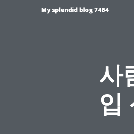
My splendid blog 7464
사
입