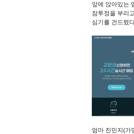
앞에 앉아있는 엄
잠투정을 부리고
심기를 건드렸다
엄마 진민지(가명