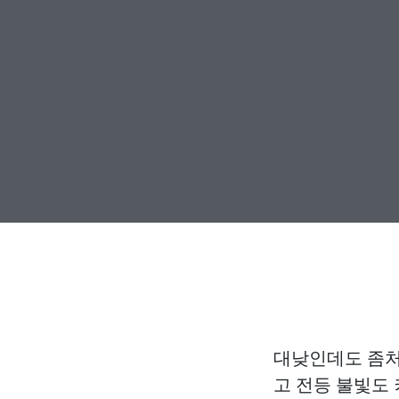
대낮인데도 좀처
고 전등 불빛도 