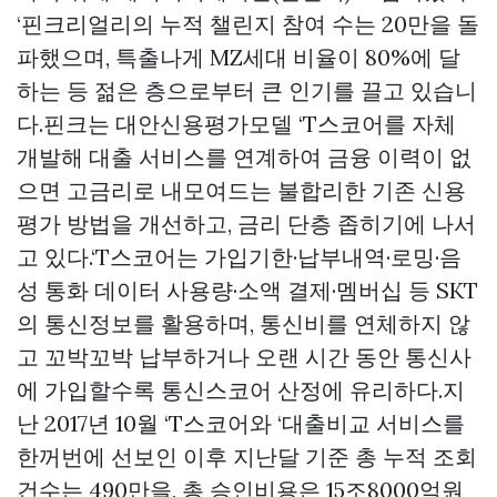
‘핀크리얼리의 누적 챌린지 참여 수는 20만을 돌
파했으며, 특출나게 MZ세대 비율이 80%에 달
하는 등 젊은 층으로부터 큰 인기를 끌고 있습니
다.핀크는 대안신용평가모델 ‘T스코어를 자체
개발해 대출 서비스를 연계하여 금융 이력이 없
으면 고금리로 내모여드는 불합리한 기존 신용
평가 방법을 개선하고, 금리 단층 좁히기에 나서
고 있다.‘T스코어는 가입기한·납부내역·로밍·음
성 통화 데이터 사용량·소액 결제·멤버십 등 SKT
의 통신정보를 활용하며, 통신비를 연체하지 않
고 꼬박꼬박 납부하거나 오랜 시간 동안 통신사
에 가입할수록 통신스코어 산정에 유리하다.지
난 2017년 10월 ‘T스코어와 ‘대출비교 서비스를
한꺼번에 선보인 이후 지난달 기준 총 누적 조회
건수는 490만을, 총 승인비용은 15조8000억원