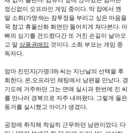
정신없이 오프라인 게임 중이다. 막 잠에서 깬
딸 소희(가명·9)는 잠투정을 부리고 싶은 마음을
꾹 참고 휴울산화 화면만 뚫어지게 쳐다본다. 아
빠의 심기를 건드렸다간 또 거친 손길이 날아오
고 말
상품권매입
것이다. 소희 부모는 게임 중
독자다.
엄마 진민지(가명·39) 씨는 지난날의 선택을 후
회한다. 온,오프라인 채팅에서 남편을 만났다. 경
기도에 거주하던 그는 연애 실시과 한번에 진 씨
를 만나러 경북으로 자주 내려왔다. 그렇게 둘은
동거를 실시했고 아이가 생겼다.
공장에 취직해 착실히 근무하던 남편이었다. 다