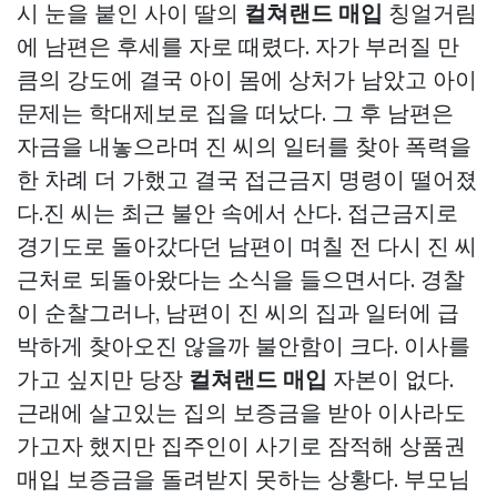
시 눈을 붙인 사이 딸의
컬쳐랜드 매입
칭얼거림
에 남편은 후세를 자로 때렸다. 자가 부러질 만
큼의 강도에 결국 아이 몸에 상처가 남았고 아이
문제는 학대제보로 집을 떠났다. 그 후 남편은
자금을 내놓으라며 진 씨의 일터를 찾아 폭력을
한 차례 더 가했고 결국 접근금지 명령이 떨어졌
다.진 씨는 최근 불안 속에서 산다. 접근금지로
경기도로 돌아갔다던 남편이 며칠 전 다시 진 씨
근처로 되돌아왔다는 소식을 들으면서다. 경찰
이 순찰그러나, 남편이 진 씨의 집과 일터에 급
박하게 찾아오진 않을까 불안함이 크다. 이사를
가고 싶지만 당장
컬쳐랜드 매입
자본이 없다.
근래에 살고있는 집의 보증금을 받아 이사라도
가고자 했지만 집주인이 사기로 잠적해
상품권
매입
보증금을 돌려받지 못하는 상황다. 부모님