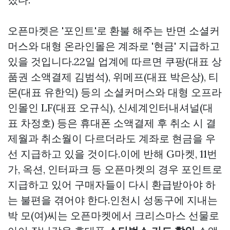
오픈마켓은 '포인트'로 환불 해주는 반면 소셜커
머스와 대형 온라인몰은 계좌로 '현금' 지급하고
있을 것입니다.22일 업계에 따르면 쿠팡(대표
상
품권 소액결제
김범석), 위메프(대표 박은상), 티
몬(대표 유한익) 등의 소셜커머스와 대형 오프라
인몰인 LF(대표 오규식), 신세계인터내셔널(대
표 차정호) 등은 휴대폰 소액결제 후 취소 시 결
제월과 취소월이 다르더라도 계좌로 현금을 우
선 지급하고 있을 것이다.이에 반해 G마켓, 11번
가, 옥션, 인터파크 등 오픈마켓의 경우 포인트로
지급하고 있어 구매자들이 다시 환급받아야 하
는 불편을 겪어야 한다.인천시 성동구에 지내는
박 모(여)씨는 오픈마켓에서 크리스마스 선물로