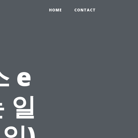
HOME
CONTACT
 e
 일
 일)