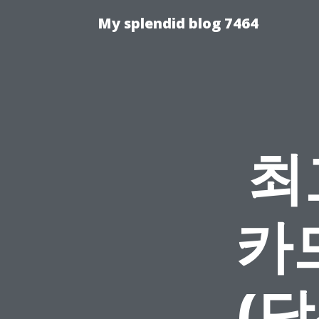
My splendid blog 7464
최
카
(당